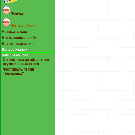
Форум
Фотоальбом
Написать нам
Боец, проверь себя
Все голосования
Вопрос недели:
Важные ссылки:
Свердловский областной
студенческий отряд
Фестиваль песни
"Знаменка"