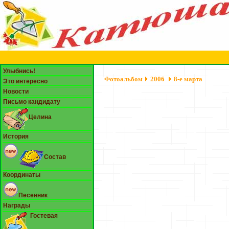
Улыбнись!
Фотоальбом
2006
8-е марта
Это интересно
Новости
Письмо кандидату
Целина
История
Состав
Координаты
Песенник
Награды
Гостевая