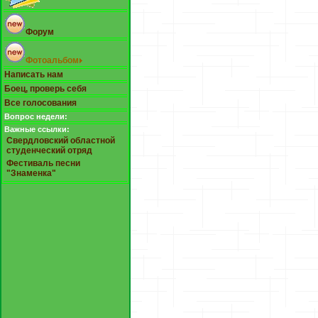
Форум
Фотоальбом
Написать нам
Боец, проверь себя
Все голосования
Вопрос недели:
Важные ссылки:
Свердловский областной
студенческий отряд
Фестиваль песни
"Знаменка"