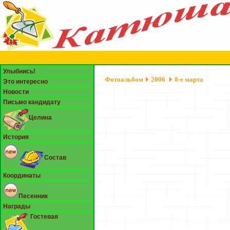
Улыбнись!
Фотоальбом
2006
8-е марта
Это интересно
Новости
Письмо кандидату
Целина
История
Состав
Координаты
Песенник
Награды
Гостевая